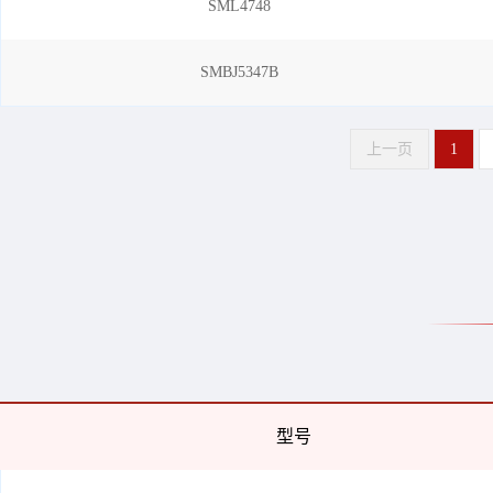
SML4748
SMBJ5347B
上一页
1
型号