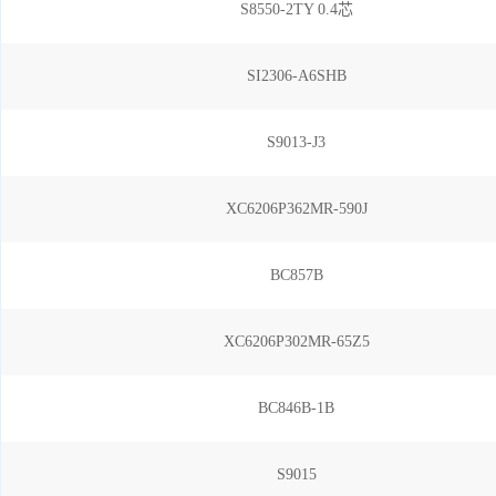
S8550-2TY 0.4芯
SI2306-A6SHB
S9013-J3
XC6206P362MR-590J
BC857B
XC6206P302MR-65Z5
BC846B-1B
S9015