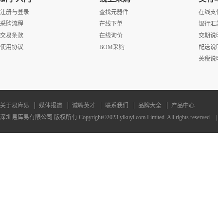
注册与登录
查找元器件
在线支
采购流程
在线下单
银行汇
交易条款
在线询价
交期说
使用协议
BOM采购
配送说
关税说
关于易库易
媒体报道
诚聘英才
联系我们
品牌大全
产品中心
深圳易库易有限公司 版权所有 Copyright©2023 yikuyi.com Limited. All rights reserved
|