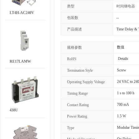
类型
时间继电器
LT4H-AC240V
包装数
--
产品描述
Time Delay & 
数值
规格参数
Details
RoHS
RE17LAMW
Screw
Termination Style
24 VAC to 24
Operating Supply Voltage
1 s to 100 h
Timing Range
700 mA
Contact Rating
438U
1.5 W
Power Rating
Modular Timing
Type