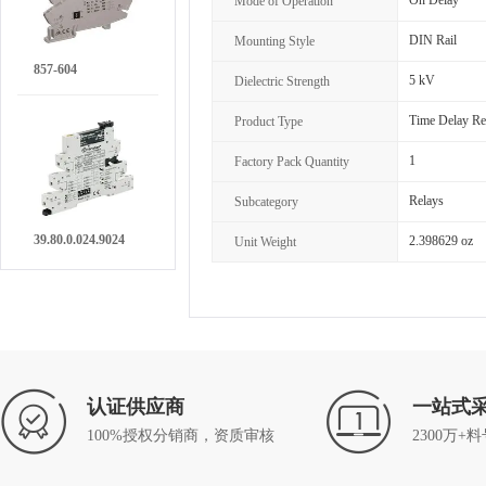
On Delay
Mode of Operation
DIN Rail
Mounting Style
857-604
5 kV
Dielectric Strength
Time Delay Re
Product Type
1
Factory Pack Quantity
Relays
Subcategory
39.80.0.024.9024
2.398629 oz
Unit Weight
认证供应商
一站式
100%授权分销商，资质审核
2300万+