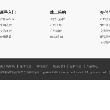
新手入门
线上采购
交付
注册与登录
查找元器件
在线支
采购流程
在线下单
银行汇
交易条款
在线询价
交期说
使用协议
BOM采购
配送说
关税说
关于易库易
媒体报道
诚聘英才
联系我们
品牌大全
产品中心
深圳易库易有限公司 版权所有 Copyright©2023 yikuyi.com Limited. All rights reserved
|