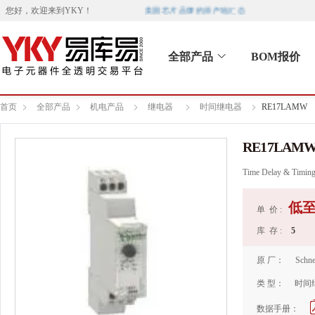
美国芯片品牌的原产地汇总
您好，欢迎来到
YKY
！
全部产品
BOM报价
首页
全部产品
机电产品
继电器
时间继电器
RE17LAMW
RE17LAM
Time Delay & Timin
低
单 价 :
库 存 :
5
原 厂：
Schne
类 型：
时间
数据手册：