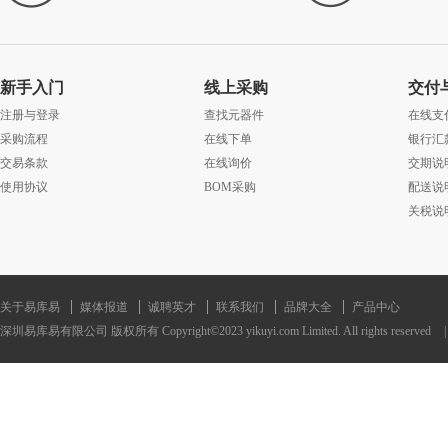
新手入门
线上采购
交付
注册与登录
查找元器件
在线支
采购流程
在线下单
银行汇
交易条款
在线询价
交期说
使用协议
BOM采购
配送说
关税说
关于易库易
媒体报道
诚聘英才
联系我们
品牌大全
产品中心
深圳易库易有限公司 版权所有 Copyright©2023 yikuyi.com Limited. All rights reserved
|