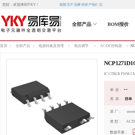
美国芯片品牌的原产地汇总
您好，欢迎来到
YKY
！
全部产品
BOM报价
首页
全部产品
电源转换及管理
电压调节
AC/DC控制器
NC
NCP1271D1
IC CTRLR PWM CM
--
单 价 :
库 存 :
排单
原 厂：
onse
类 型：
AC/
数据手册：