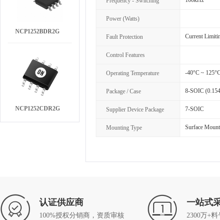
100kHz
Frequency - Switching
Power (Watts)
NCP1252BDR2G
Current Limiti
Fault Protection
Control Features
-40°C ~ 125°C
Operating Temperature
8-SOIC (0.154
Package / Case
NCP1252CDR2G
7-SOIC
Supplier Device Package
Surface Mount
Mounting Type
认证供应商
一站式
100%授权分销商，资质审核
2300万+