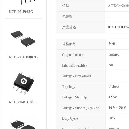
类型
AC/DC控制器
NCP1071P065G
包装数
--
产品描述
IC CTRLR P
数值
规格参数
Isolated
Output Isolation
NCP1271D100R2G
No
Internal Switch(s)
Voltage - Breakdown
Flyback
Topology
12.6V
Voltage - Start Up
NCP1236BD100R2G
10 V ~ 20 V
Voltage - Supply (Vcc/Vdd)
80%
Duty Cycle