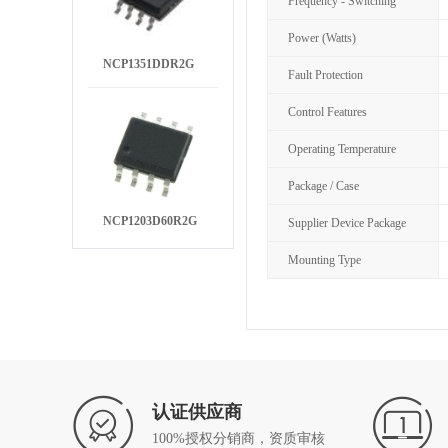
Frequency - Switching
Power (Watts)
NCP1351DDR2G
Fault Protection
Control Features
Operating Temperature
Package / Case
NCP1203D60R2G
Supplier Device Package
Mounting Type
认证供应商
100%授权分销商，资质审核