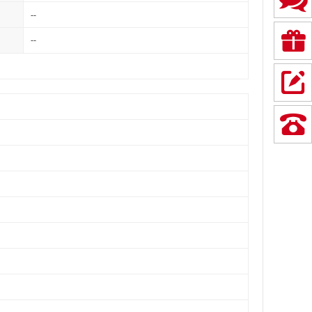
--
--