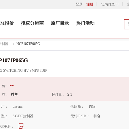
登录
注册
我的订单
OM报价
授权分销商
原厂目录
热门活动
C控制器
NCP1071P065G
P1071P065G
EG SWITCHING HV SMPS 7DIP
--
 价 :
 存 :
排单
起订量 :
≥
1
 厂：
onsemi
供应商：
P&S
 型：
AC/DC控制器
无铅/RoHs：
符合
数据手册：