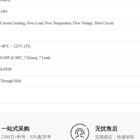
65kHz
14W
Current Limiting, Over Load, Over Temperature, Over Voltage, Short Circuit
-40°C ~ 125°C (TJ)
8-DIP (0.300", 7.62mm), 7 Leads
8-PDIP
Through Hole
一站式采购
无忧售后
2300万+料号，95%配齐率
交期稳定，快速响应