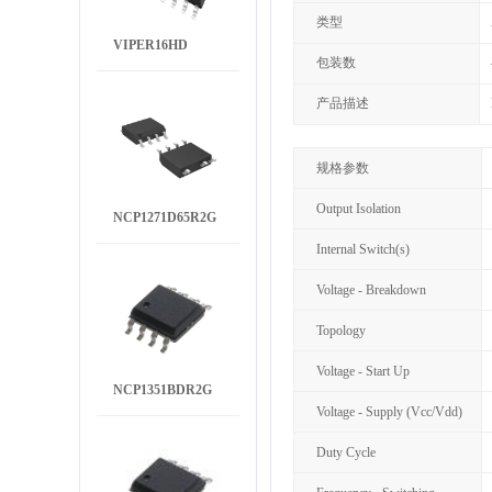
类型
VIPER16HD
包装数
产品描述
规格参数
Output Isolation
NCP1271D65R2G
Internal Switch(s)
Voltage - Breakdown
Topology
Voltage - Start Up
NCP1351BDR2G
Voltage - Supply (Vcc/Vdd)
Duty Cycle