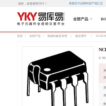
美国芯片品牌的原产地汇总
您好，欢迎来到
YKY
！
全部产品
B
首页
全部产品
电源转换及管理
电压调节
AC/D
NC
IC R
单
库
原
类