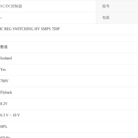
AC/DC控制器
批号
--
包装
IC REG SWITCHING HV SMPS 7DIP
数值
Isolated
Yes
700V
Flyback
8.2V
6.3 V ~ 10 V
68%