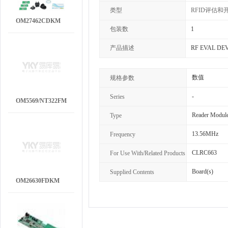
类型
RFID评估
OM27462CDKM
包装数
1
产品描述
RF EVAL DEV
数值
规格参数
-
Series
OM5569/NT322FM
Reader Modul
Type
13.56MHz
Frequency
CLRC663
For Use With/Related Products
Board(s)
Supplied Contents
OM26630FDKM