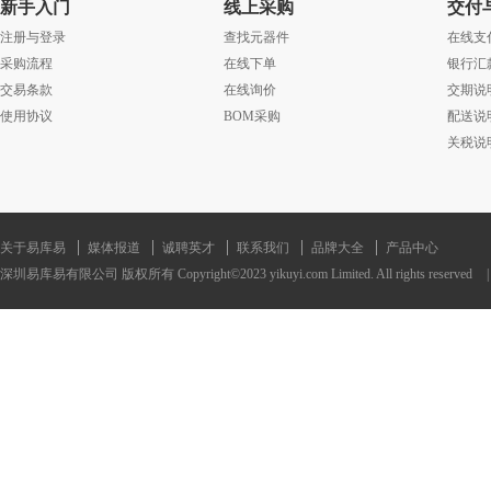
新手入门
线上采购
交付
注册与登录
查找元器件
在线支
采购流程
在线下单
银行汇
交易条款
在线询价
交期说
使用协议
BOM采购
配送说
关税说
关于易库易
媒体报道
诚聘英才
联系我们
品牌大全
产品中心
深圳易库易有限公司 版权所有 Copyright©2023 yikuyi.com Limited. All rights reserved
|