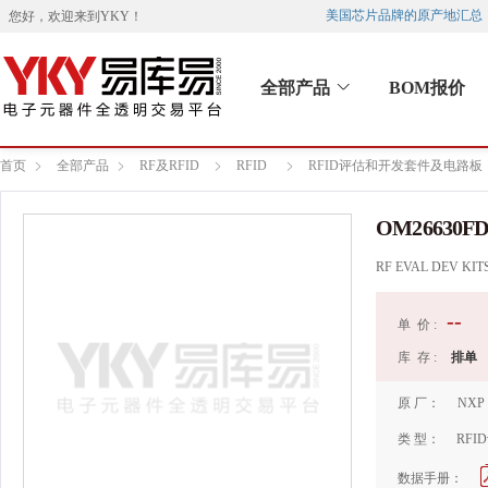
美国芯片品牌的原产地汇总
您好，欢迎来到
YKY
！
全部产品
BOM报价
首页
全部产品
RF及RFID
RFID
RFID评估和开发套件及电路板
OM26630F
RF EVAL DEV KIT
--
单 价 :
库 存 :
排单
原 厂：
NXP
类 型：
RF
数据手册：