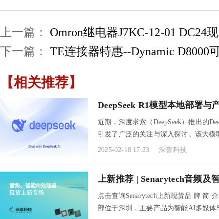
上一篇：
Omron继电器J7KC-12-01 DC2
径向引线
下一篇：
TE连接器特惠--Dynamic D8
保护装置高达60
非常高的保
【相关推荐】
低跳闸保持
DeepSeek R1模型本地部署
低电阻
近期，深度求索（DeepSeek）推出的D
引发了广泛的关注与深入探讨。该大模
了市场的热.....
2025-02-18 17:23
深蕾科技
电池带设
狭窄的低调
上新推荐 | Senarytech音
可焊带镍
点击查询Senarytech上新现货品 牌 简
部位于深圳，主要产品为智能AI多媒体SoC
低电阻——延长电