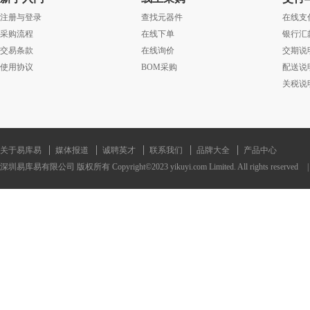
注册与登录
查找元器件
在线支
聚合物（正温度系数）PPTC和传
采购流程
在线下单
银行汇
过大电流产生的热量做出反应。保
交易条款
在线询价
交期说
使用协议
BOM采购
配送说
TC限制电流随着温度升高，从低
关税说
这两种情况下，这种情况都称为“跳
度的典型响应。
关于易库易
媒体报道
诚聘英才
联系我们
品牌大全
产品中心
深圳易库易有限公司 版权所有 Copyright©2023 yikuyi.com Limited. All rights reserved
|
Littelfuse
聚合物PPTC主要由高密
过电流事件期间，聚合物PPTC会
导电颗粒断开接触并停止电流。