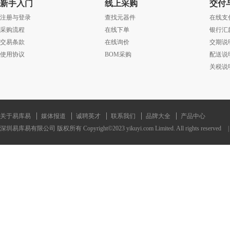
新手入门
线上采购
交付
注册与登录
查找元器件
在线支
采购流程
在线下单
银行汇
交易条款
在线询价
交期说
使用协议
BOM采购
配送说
关税说
关于易库易
媒体报道
诚聘英才
联系我们
品牌大全
产品中心
深圳易库易有限公司 版权所有 Copyright©2023 yikuyi.com Limited. All rights reserved
|