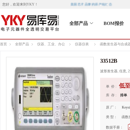
美国芯片品牌的原产地汇总
您好，欢迎来到
YKY
！
全部产品
BOM报价
首页
全部产品
仪器、工业、办公
仪器仪表
函数发生器与合成
33512B
波形发生器, 任意, 2通
低
单 价 :
库 存 :
排单
原 厂：
Keysi
类 型：
函数
数据手册：