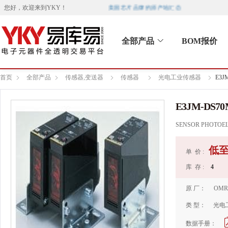
美国芯片品牌的原产地汇总
您好，欢迎来到
YKY
！
全部产品
BOM报价
首页
全部产品
传感器,变送器
传感器
光电工业传感器
E3J
E3JM-DS70
SENSOR PHOTOEL
低
单 价 :
库 存 :
4
原 厂：
OMR
类 型：
光电
数据手册：