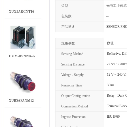
类型
光电工业传感
XUX5ARCNT16
包装数
--
产品描述
SENSOR PHO
数值
规格参数
Reflective, Dif
Sensing Method
E3JM-DS70M4-G
27.559" (700
Sensing Distance
12 V ~ 240 V,
Voltage - Supply
30ms
Response Time
Relay - Dark-
Output Configuration
XUB5APANM12
Terminal Bloc
Connection Method
IEC IP66
Ingress Protection