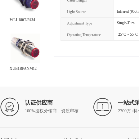
Cable Length
Infrared (950
Light Source
WLL180T-P434
Single-Turn
Adjustment Type
-25°C ~ 55°C
Operating Temperature
XUB1BPANM12
认证供应商
一站式
100%授权分销商，资质审核
2300万+