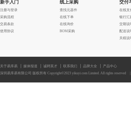
新手入门
线上采购
交付
注册与登录
查找元器件
在线支
采购流程
在线下单
银行汇
交易条款
在线询价
交期说
使用协议
BOM采购
配送说
关税说
关于易库易
媒体报道
诚聘英才
联系我们
品牌大全
产品中心
深圳易库易有限公司 版权所有 Copyright©2023 yikuyi.com Limited. All rights reserved
|