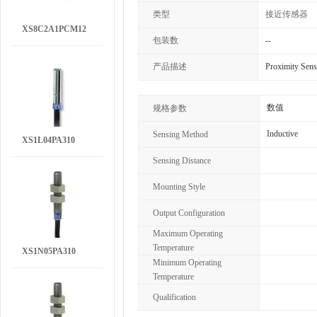
类型
接近传感器
XS8C2A1PCM12
包装数
--
产品描述
Proximity S
数值
规格参数
Inductive
Sensing Method
XS1L04PA310
Sensing Distance
Mounting Style
Output Configuration
Maximum Operating
Temperature
XS1N05PA310
Minimum Operating
Temperature
Qualification