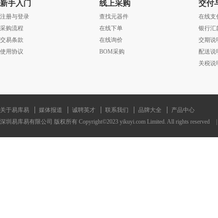
新手入门
线上采购
交付
注册与登录
查找元器件
在线支
采购流程
在线下单
银行汇
交易条款
在线询价
交期说
使用协议
BOM采购
配送说
关税说
关于易库易
媒体报道
诚聘英才
联系我们
品牌大全
产品中心
深圳易库易有限公司 版权所有 Copyright©2023 yikuyi.com Limited. All rights reserved
|