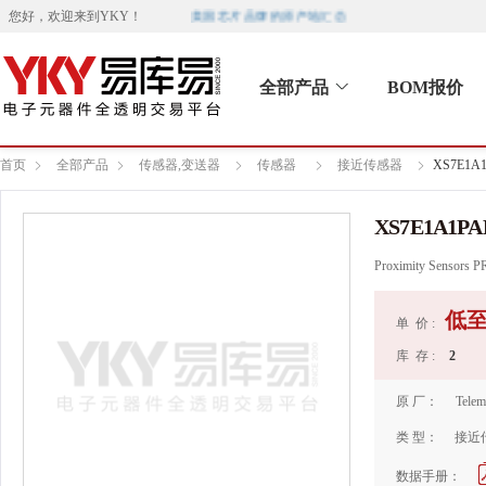
美国芯片品牌的原产地汇总
您好，欢迎来到
YKY
！
全部产品
BOM报价
首页
全部产品
传感器,变送器
传感器
接近传感器
XS7E1A
XS7E1A1PA
Proximity Sensor
低
单 价 :
库 存 :
2
原 厂：
Telem
类 型：
接近
数据手册：