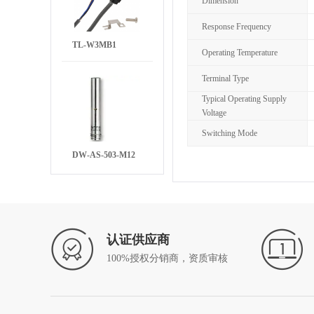
Dimension
Response Frequency
TL-W3MB1
Operating Temperature
Terminal Type
Typical Operating Supply
Voltage
Switching Mode
DW-AS-503-M12
认证供应商
100%授权分销商，资质审核