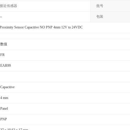
接近传感器
批号
--
包装
Proximity Sensor Capacitive NO PNP 4mm 12V to 24VDC
数值
FR
EAR99
Capacitive
4 mm
Panel
PNP