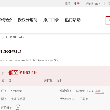
登录
注册
我的订单
OM报价
授权分销商
原厂目录
热门活动
XS112B3PAL2
112B3PAL2
mity Sensor Capacitive NO PNP 4mm 12V to 24VDC
低至￥
963.19
 价 :
 存 :
2
起订量 :
≥
1
 厂：
Schneider
供应商：
Element14 CN
英国仓
 型：
接近传感器
无铅/RoHs：
不符合
数据手册：