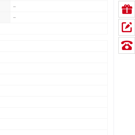
--
--