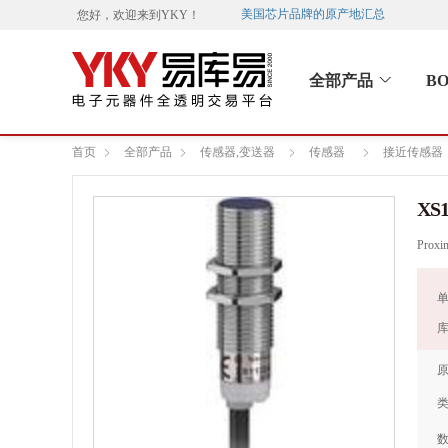
美国芯片品牌的原产地汇总
您好，欢迎来到
YKY
！
全部产品
B
首页
全部产品
传感器,变送器
传感器
接近传感器
XS
Proxi
单
库
原
类