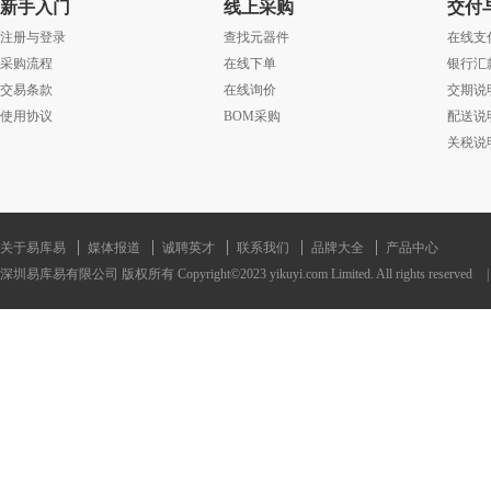
新手入门
线上采购
交付
注册与登录
查找元器件
在线支
采购流程
在线下单
银行汇
交易条款
在线询价
交期说
使用协议
BOM采购
配送说
关税说
关于易库易
媒体报道
诚聘英才
联系我们
品牌大全
产品中心
深圳易库易有限公司 版权所有 Copyright©2023 yikuyi.com Limited. All rights reserved
|