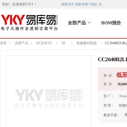
美国芯片品牌的原产地汇总
您好，欢迎来到
YKY
！
全部产品
BOM报价
首页
全部产品
RF及RFID
RF
射频微控制器
CC2640R2LR
CC2640R2
低
单 价 :
库 存 :
30,000
原 厂：
Texas
类 型：
射频
数据手册：