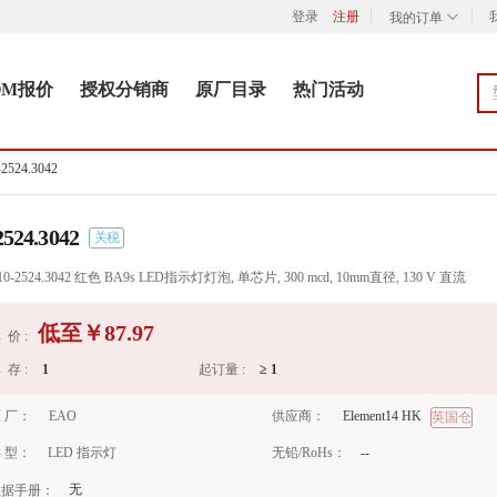
登录
注册
我的订单
OM报价
授权分销商
原厂目录
热门活动
-2524.3042
2524.3042
关税
10-2524.3042 红色 BA9s LED指示灯灯泡, 单芯片, 300 mcd, 10mm直径, 130 V 直流
低至￥
87.97
 价 :
 存 :
1
起订量 :
≥
1
 厂：
EAO
供应商：
Element14 HK
英国仓
 型：
LED 指示灯
无铅/RoHs：
--
无
数据手册：