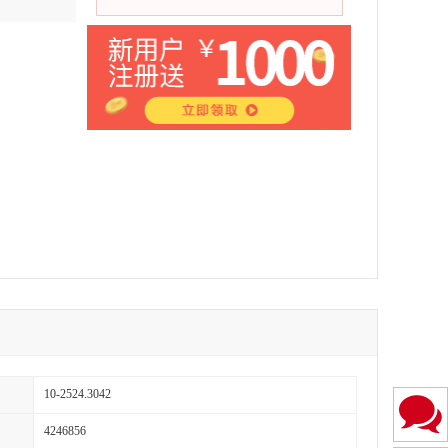
10-2524.3042
4246856