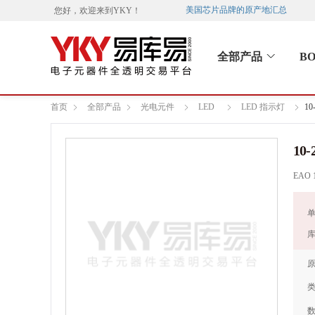
美国芯片品牌的原产地汇总
您好，欢迎来到
YKY
！
全部产品
B
首页
全部产品
光电元件
LED
LED 指示灯
10
10-
EAO 
单
库
原
类