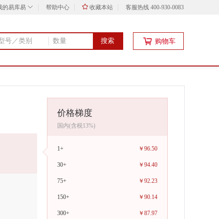
我的易库易
帮助中心
收藏本站
客服热线 400-930-0083
搜索
购物车
价格梯度
国内(含税13%)
1+
￥96.50
30+
￥94.40
75+
￥92.23
150+
￥90.14
300+
￥87.97