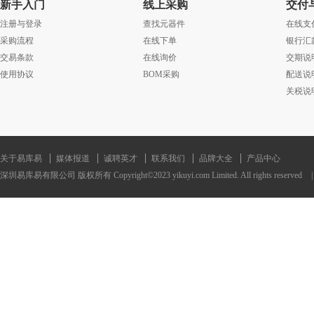
新手入门
线上采购
交付
注册与登录
查找元器件
在线支
采购流程
在线下单
银行汇
交易条款
在线询价
交期说
使用协议
BOM采购
配送说
关税说
关于易库易
媒体报道
诚聘英才
联系我们
品牌大全
产品中心
深圳易库易有限公司 版权所有 Copyright©2023 yikuyi.com Limited. All rights reserved
|