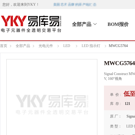
美国芯片品牌的原产地汇总
您好，欢迎来到
YKY
！
全部产品
BOM报价
首页
全部产品
光电元件
LED
LED 指示灯
MWCG5764
MWCG5764
Signal Construc
V, 160°视角
低
单 价 :
库 存 :
121
原 厂：
Signa
类 型：
LED