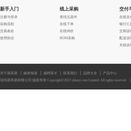
新手入门
线上采购
交付
注册与登录
查找元器件
在线支
采购流程
在线下单
银行汇
交易条款
在线询价
交期说
使用协议
BOM采购
配送说
关税说
关于易库易
媒体报道
诚聘英才
联系我们
品牌大全
产品中心
深圳易库易有限公司 版权所有 Copyright©2023 yikuyi.com Limited. All rights reserved
|