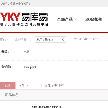
您好，欢迎来到
YKY
！
全部产品
BOM报价
首页
全部产品
“MF-FSMF025X-2”
原厂：
Bourns
分类：
电阻
分销商:
Excelpoint
默认
库存
仅显示有库存
商品信息
MF-FSMF025X-2