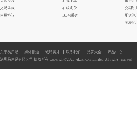
采购流程
在线下单
银行汇
交易条款
在线询价
交期说
使用协议
BOM采购
配送说
关税说
关于易库易
媒体报道
诚聘英才
联系我们
品牌大全
产品中心
深圳易库易有限公司 版权所有 Copyright©2023 yikuyi.com Limited. All rights reserved
|