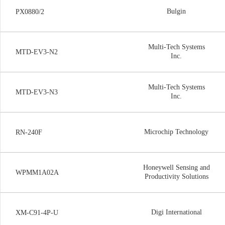
Bulgin
PX0880/2
Multi-Tech Systems
MTD-EV3-N2
Inc.
Multi-Tech Systems
MTD-EV3-N3
Inc.
Microchip Technology
RN-240F
Honeywell Sensing and
WPMM1A02A
Productivity Solutions
Digi International
XM-C91-4P-U