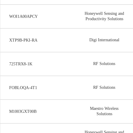
Honeywell Sensing and
WOI1A00APCY
Productivity Solutions
Digi International
XTP9B-PKI-RA
RF Solutions
725TRX8-1K
RF Solutions
FOBLOQA-4T1
Maestro Wireless
M1003GXT00B
Solutions
Honeywell Sensing and