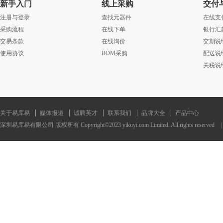
新手入门
线上采购
交付
注册与登录
查找元器件
在线支
采购流程
在线下单
银行汇
交易条款
在线询价
交期说
使用协议
BOM采购
配送说
关税说
关于易库易
媒体报道
诚聘英才
联系我们
品牌大全
产品中心
深圳易库易有限公司 版权所有 Copyright©2023 yikuyi.com Limited. All rights reserved
|