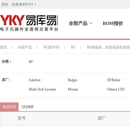
您好，欢迎来到
YKY
！
全部产品
BOM报价
首页
全部产品
RF及RFID
RF
RF接收器，发射器及收发
分类：
RF
原厂:
Adafruit
Bulgin
DFRobot
Multi-Tech Systems
Murata
Olimex LTD
商品列表
QQ询价
型号
原厂