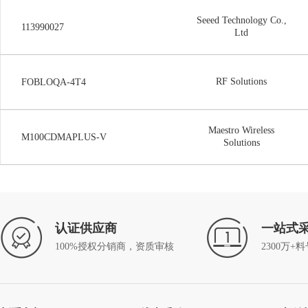
Seeed Technology Co.,
113990027
Ltd
RF Solutions
FOBLOQA-4T4
Maestro Wireless
M100CDMAPLUS-V
Solutions
认证供应商
一站式
100%授权分销商，资质审核
2300万+