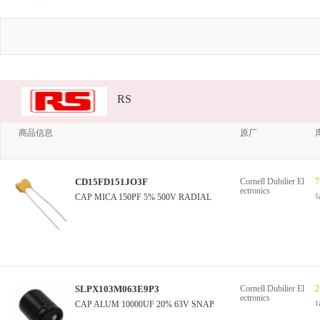
RS
商品信息
原厂
CD15FD151JO3F
Cornell Dubilier El
7
ectronics
CAP MICA 150PF 5% 500V RADIAL
SLPX103M063E9P3
Cornell Dubilier El
2
ectronics
CAP ALUM 10000UF 20% 63V SNAP