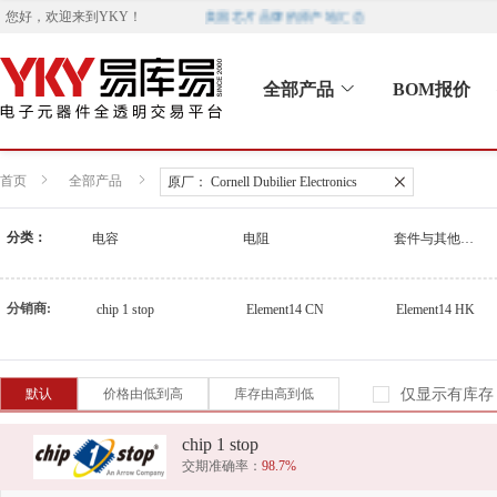
美国芯片品牌的原产地汇总
您好，欢迎来到
YKY
！
全部产品
BOM报价
首页
全部产品
原厂：
Cornell Dubilier Electronics
分类：
电容
电阻
套件与其他产品
分销商:
chip 1 stop
Element14 CN
Element14 HK
默认
价格由低到高
库存由高到低
仅显示有库存
chip 1 stop
交期准确率：
98.7%