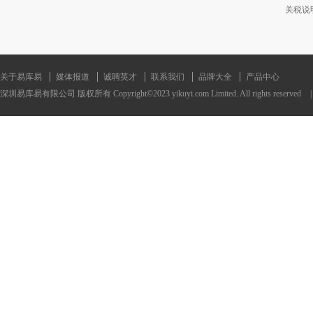
关税说
关于易库易
媒体报道
诚聘英才
联系我们
品牌大全
产品中心
深圳易库易有限公司 版权所有 Copyright©2023 yikuyi.com Limited. All rights reserved
|