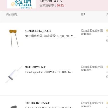
Element14 CN
交期准确率：
90.3%
商品信息
原厂
CD15CD(4.7)DO3F
Cornell Dubilier El
6
ectronics
银云母电容器, 标准浸胶, 4.7 pF, 500 V, ± 0.25pF, CD15系列, 径向引线, 5.9 mm
941C20W1K-F
Cornell Dubilier El
4
ectronics
Film Capacitors 2000Volts 1uF 10% Tol.
185104J63RAA-F
Cornell Dubilier El
3
ectronics