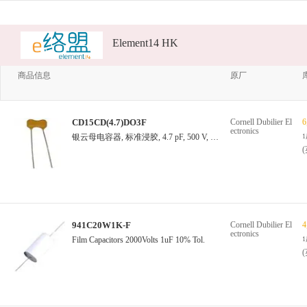
Element14 HK
商品信息
原厂
CD15CD(4.7)DO3F
Cornell Dubilier El
6
ectronics
银云母电容器, 标准浸胶, 4.7 pF, 500 V, ± 0.25pF, CD15系列, 径向引线, 5.9 mm
941C20W1K-F
Cornell Dubilier El
4
ectronics
Film Capacitors 2000Volts 1uF 10% Tol.