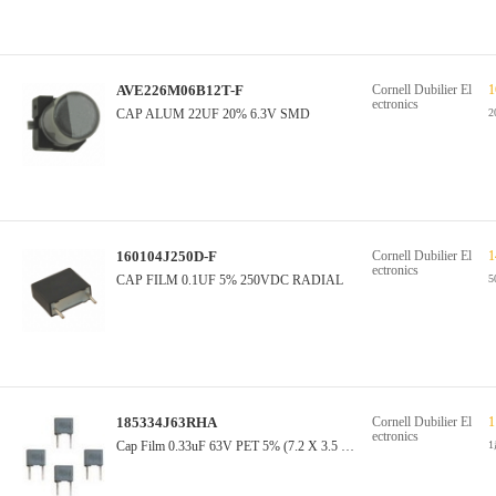
AVE226M06B12T-F
Cornell Dubilier El
1
ectronics
CAP ALUM 22UF 20% 6.3V SMD
2
160104J250D-F
Cornell Dubilier El
1
ectronics
CAP FILM 0.1UF 5% 250VDC RADIAL
185334J63RHA
Cornell Dubilier El
1
ectronics
Cap Film 0.33uF 63V PET 5% (7.2 X 3.5 X 7.5mm) Radial 5mm 125°C T/R