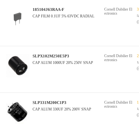
185104J63RAA-F
Cornell Dubilier El
3
ectronics
CAP FILM 0.1UF 5% 63VDC RADIAL
SLPX102M250E5P3
Cornell Dubilier El
2
ectronics
CAP ALUM 1000UF 20% 250V SNAP
SLP331M200C1P3
Cornell Dubilier El
1
ectronics
CAP ALUM 330UF 20% 200V SNAP