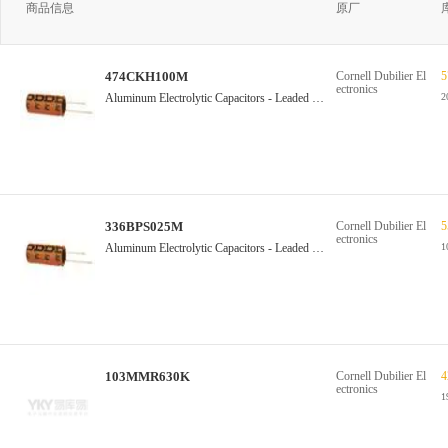
商品信息
原厂
474CKH100M
Cornell Dubilier El
5
ectronics
Aluminum Electrolytic Capacitors - Leaded 0.47uF 100 Volts 20% LYTICS/IC
2
336BPS025M
Cornell Dubilier El
5
ectronics
Aluminum Electrolytic Capacitors - Leaded 33uF 25 Volts 20% LYTICS/IC
103MMR630K
Cornell Dubilier El
4
ectronics
1