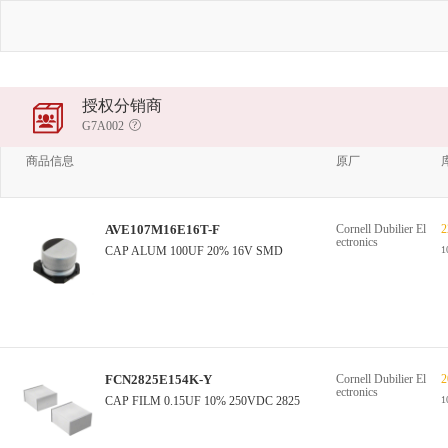
授权分销商
G7A002
商品信息
原厂
AVE107M16E16T-F
Cornell Dubilier El
2
ectronics
CAP ALUM 100UF 20% 16V SMD
1
FCN2825E154K-Y
Cornell Dubilier El
2
ectronics
CAP FILM 0.15UF 10% 250VDC 2825