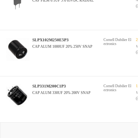
CAP FILM 0.1UF 5% 63VDC RADIAL
SLPX102M250E5P3
Cornell Dubilier El
2
ectronics
CAP ALUM 1000UF 20% 250V SNAP
SLP331M200C1P3
Cornell Dubilier El
1
ectronics
CAP ALUM 330UF 20% 200V SNAP