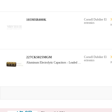
103MSR400K
Cornell Dubilier El
3
ectronics
1
227CKS025MGM
Cornell Dubilier El
3
ectronics
Aluminum Electrolytic Capacitors - Leaded 220uF 25 Volts 20% LYTICS/IC
2