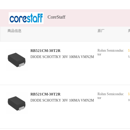
CoreStaff
商品信息
原厂
RB521CM-30T2R
Rohm Semiconduc
1
tor
DIODE SCHOTTKY 30V 100MA VMN2M
RB521CM-30T2R
Rohm Semiconduc
1
tor
DIODE SCHOTTKY 30V 100MA VMN2M
1