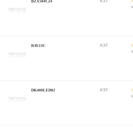
BZX584C24
JCET
1
1
BAV23C
JCET
1
1
DK400LED02
JCET
1
1