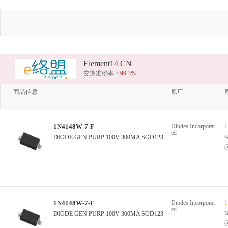
Element14 CN
交期准确率：
90.3%
商品信息
原厂
1N4148W-7-F
Diodes Incorporat
1
ed
DIODE GEN PURP 100V 300MA SOD123
1N4148W-7-F
Diodes Incorporat
1
ed
DIODE GEN PURP 100V 300MA SOD123