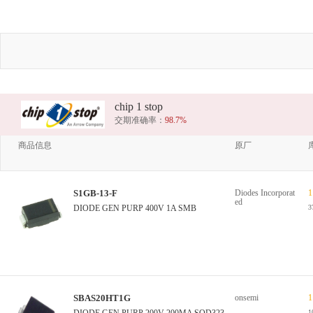
chip 1 stop
交期准确率：
98.7%
商品信息
原厂
S1GB-13-F
Diodes Incorporat
1
ed
DIODE GEN PURP 400V 1A SMB
3
SBAS20HT1G
onsemi
1