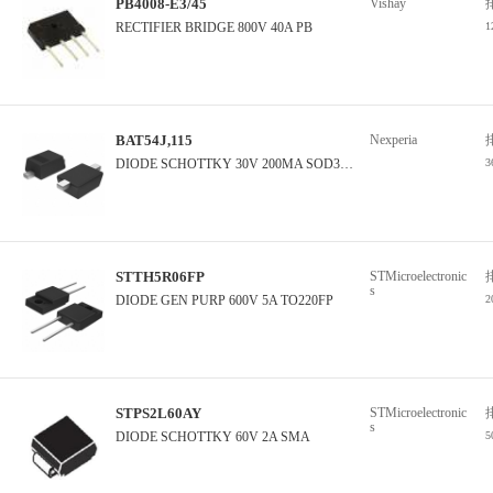
PB4008-E3/45
Vishay
RECTIFIER BRIDGE 800V 40A PB
1
BAT54J,115
Nexperia
DIODE SCHOTTKY 30V 200MA SOD323F
3
STTH5R06FP
STMicroelectronic
s
DIODE GEN PURP 600V 5A TO220FP
2
STPS2L60AY
STMicroelectronic
s
DIODE SCHOTTKY 60V 2A SMA
5