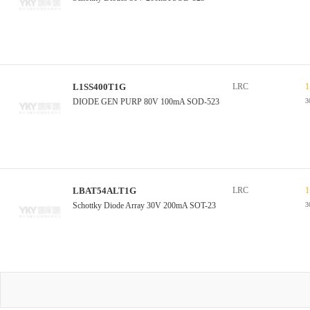
L1SS400T1G
LRC
1
DIODE GEN PURP 80V 100mA SOD-523
3
LBAT54ALT1G
LRC
1
Schottky Diode Array 30V 200mA SOT-23
3