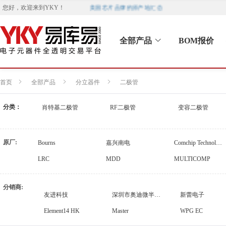
美国芯片品牌的原产地汇总
您好，欢迎来到
YKY
！
全部产品
BOM报价
首页
全部产品
分立器件
二极管
分类：
肖特基二极管
RF二极管
变容二极管
原厂:
Bourns
嘉兴南电
Comchip Technology
LRC
MDD
MULTICOMP
onsemi
PANJIT
Power Integrations
分销商:
Skyworks Solutions Inc.
STMicroelectronics
Solid State Optronics
友进科技
深圳市奥迪微半导体有限公司
新蕾电子
WeEn Semiconductors
Wolfspeed
Element14 HK
Master
WPG EC