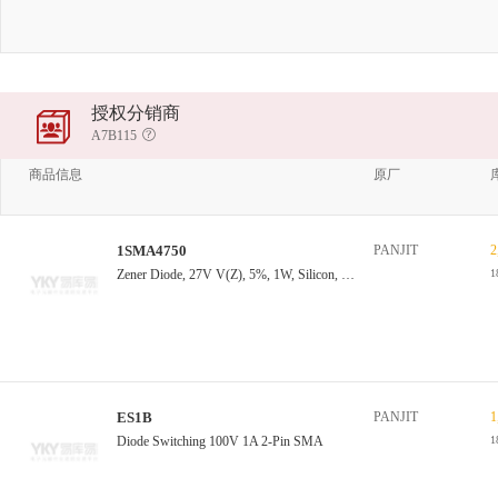
授权分销商
A7B115
商品信息
原厂
1SMA4750
PANJIT
2
Zener Diode, 27V V(Z), 5%, 1W, Silicon, Unidirectional, DO-214AC
1
ES1B
PANJIT
1
Diode Switching 100V 1A 2-Pin SMA
1