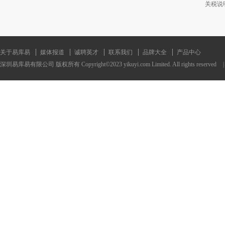
关税说
关于易库易
媒体报道
诚聘英才
联系我们
品牌大全
产品中心
深圳易库易有限公司 版权所有 Copyright©2023 yikuyi.com Limited. All rights reserved
|