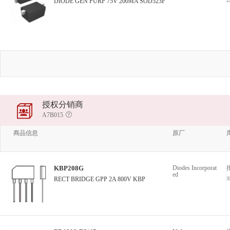
DIODE GEN PURP 75V 200MA SOD523F
授权分销商
A7B015
商品信息
原厂
KBP208G
Diodes Incorporat
ed
RECT BRIDGE GPP 2A 800V KBP