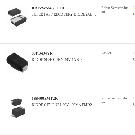
RR1VWM4STFTR
Rohm Semiconduc
3
tor
SUPER FAST RECOVERY DIODE (AEC-Q
SJPB-D4VR
Sanken
1
DIODE SCHOTTKY 40V 1A SJP
1SS400SMT2R
Rohm Semiconduc
1
tor
DIODE GEN PURP 80V 100MA EMD2