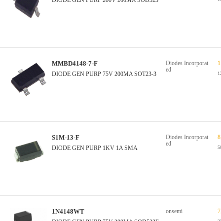
DIODE GEN PURP 200V 200MA SOD323
MMBD4148-7-F
Diodes Incorporat
1
ed
DIODE GEN PURP 75V 200MA SOT23-3
1
S1M-13-F
Diodes Incorporat
8
ed
DIODE GEN PURP 1KV 1A SMA
5
1N4148WT
onsemi
7