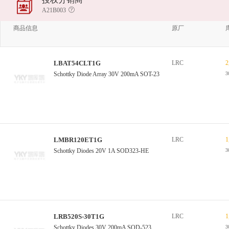
A21B003
商品信息
原厂
LBAT54CLT1G
LRC
2
Schottky Diode Array 30V 200mA SOT-23
3
LMBR120ET1G
LRC
1
Schottky Diodes 20V 1A SOD323-HE
3
LRB520S-30T1G
LRC
1
Schottky Diodes 30V 200mA SOD-523
3