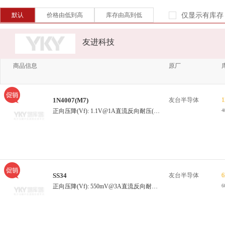
超智
钧茂电子
深圳合科泰
默认
价格由低到高
库存由高到低
仅显示有库存
Louis Yen
伟莱达
RS
友进科技
商品信息
原厂
1N4007(M7)
友台半导体
1
正向压降(Vf): 1.1V@1A直流反向耐压(Vr): 1kV整流电流: 800mA反向电流(Ir): 5uA@1kV
4
SS34
友台半导体
6
正向压降(Vf): 550mV@3A直流反向耐压(Vr): 40V整流电流: 3A反向电流(Ir):200uA@40V
6