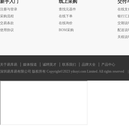
新手入门
线上采购
交付
注册与登录
查找元器件
在线支
采购流程
在线下单
银行汇
交易条款
在线询价
交期说
使用协议
BOM采购
配送说
关税说
关于易库易
媒体报道
诚聘英才
联系我们
品牌大全
产品中心
深圳易库易有限公司 版权所有 Copyright©2023 yikuyi.com Limited. All rights reserved
|