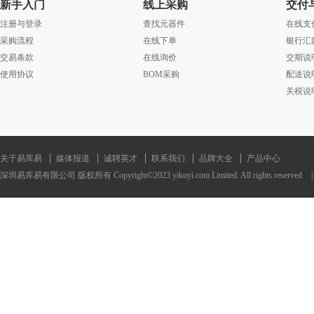
新手入门
线上采购
交付
注册与登录
查找元器件
在线支
采购流程
在线下单
银行汇
交易条款
在线询价
交期说
使用协议
BOM采购
配送说
关税说
关于易库易
媒体报道
诚聘英才
联系我们
品牌大全
产品中心
深圳易库易有限公司 版权所有 Copyright©2023 yikuyi.com Limited. All rights reserved
|