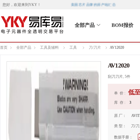
美国芯片品牌的原产地汇总
您好，欢迎来到
YKY
！
全部产品
BOM报价
首页
全部产品
工具及辅料
工具
刀/刀片
AV12020
AV12020
刮刀刀片, 5件
低
单 价 :
库 存 :
3
原 厂：
AVIT
类 型：
刀/
数据手册：