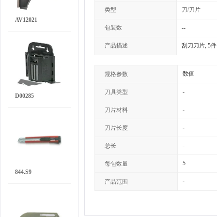
类型
刀/刀片
AV12021
包装数
--
产品描述
刮刀刀片, 5件
数值
规格参数
-
刀具类型
D00285
-
刀片材料
-
刀片长度
-
总长
5
每包数量
844.S9
-
产品范围