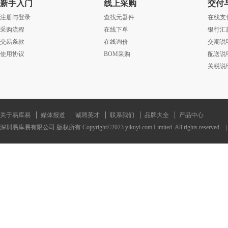
新手入门
线上采购
交付
注册与登录
查找元器件
在线支
采购流程
在线下单
银行汇
交易条款
在线询价
交期说
使用协议
BOM采购
配送说
关税说
关于易库易
媒体报道
诚聘英才
联系我们
品牌大全
产品中心
深圳易库易有限公司 版权所有 Copyright©2023 yikuyi.com Limited. All rights reserved
|