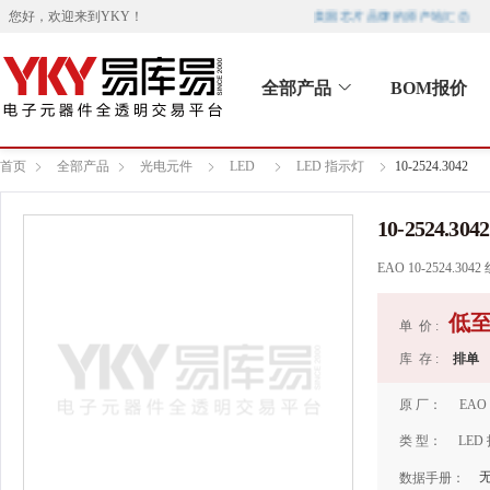
美国芯片品牌的原产地汇总
您好，欢迎来到
YKY
！
全部产品
BOM报价
首页
全部产品
光电元件
LED
LED 指示灯
10-2524.3042
10-2524.3042
EAO 10-2524.30
低
单 价 :
库 存 :
排单
原 厂：
EAO
类 型：
LED
数据手册：