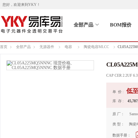
您好，欢迎来到
YKY
！
全部产品
BOM报价
首页
全部产品
无源器件
电容
陶瓷电容MLCC
CL05A225
CL05A225
CAP CER 2.2UF 6.
低
单 价 :
库 存 :
45,787
原 厂：
Sams
类 型：
陶瓷
数据手册：