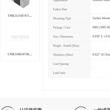
General Purpo
Applications
Failure Rate
TMK212AB7475KG-T
Surface Moun
Mounting Type
0402 (1005 Me
Package / Case
0.039" L x 0.
Size / Dimension
Height - Seated (Max)
UMK316BJ475KL-T
0.022" (0.55
Thickness (Max)
Lead Spacing
Lead Style