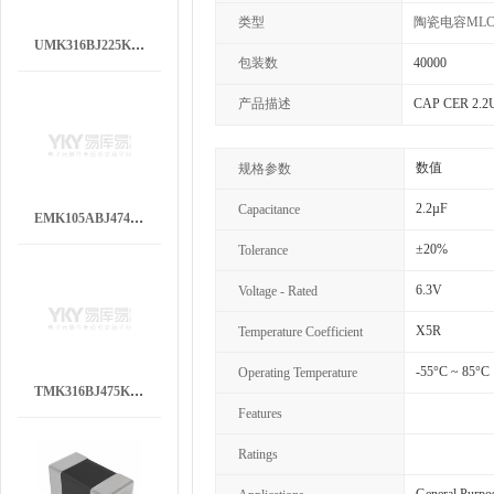
类型
陶瓷电容MLC
UMK316BJ225KD-T
包装数
40000
产品描述
CAP CER 2.2U
数值
规格参数
2.2µF
Capacitance
EMK105ABJ474KV-F
±20%
Tolerance
6.3V
Voltage - Rated
X5R
Temperature Coefficient
-55°C ~ 85°C
Operating Temperature
TMK316BJ475KL-T
Features
Ratings