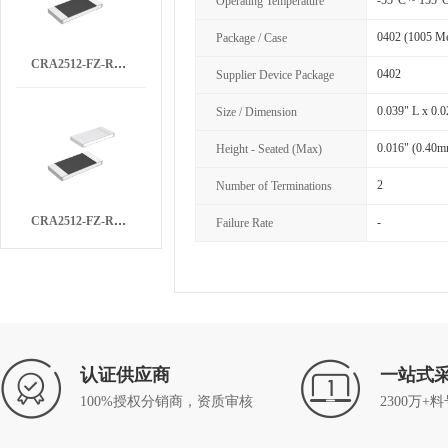
-55°C ~ 155°
Operating Temperature
0402 (1005 Me
Package / Case
CRA2512-FZ-R050ELF
0402
Supplier Device Package
0.039" L x 0.
Size / Dimension
0.016" (0.40
Height - Seated (Max)
2
Number of Terminations
CRA2512-FZ-R100ELF
-
Failure Rate
认证供应商
一站式
100%授权分销商，资质审核
2300万+