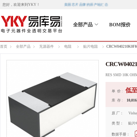
美国芯片品牌的原产地汇总
您好，欢迎来到
YKY
！
全部产品
BOM报价
首页
全部产品
无源器件
电阻
贴片电阻
CRCW040210K0F
CRCW0402
RES SMD 10K OHM
低
单 价 :
库 存 :
10,016
原 厂：
Visha
类 型：
贴片
数据手册：