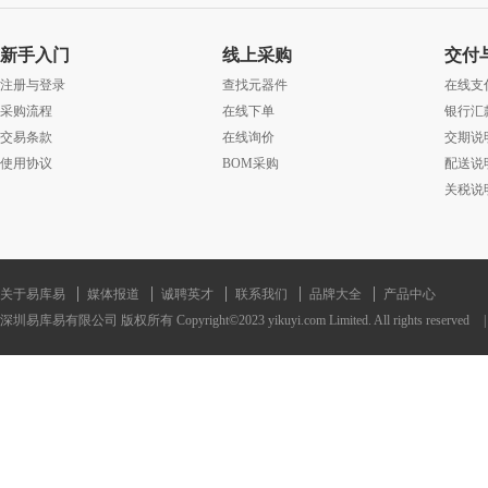
新手入门
线上采购
交付
注册与登录
查找元器件
在线支
采购流程
在线下单
银行汇
交易条款
在线询价
交期说
使用协议
BOM采购
配送说
关税说
关于易库易
媒体报道
诚聘英才
联系我们
品牌大全
产品中心
深圳易库易有限公司 版权所有 Copyright©2023 yikuyi.com Limited. All rights reserved
|