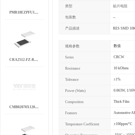
类型
贴片电阻
PMR18EZPFU10L0
包装数
--
产品描述
RES SMD 10K
数值
规格参数
CRCW
Series
CRA2512-FZ-R050ELF
10 kOhms
Resistance
±1%
Tolerance
0.063W, 1/16
Power (Watts)
Thick Film
Composition
CMB02070X1200GB200
Automotive 
Features
±100ppm/°C
Temperature Coefficient