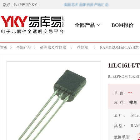
美国芯片品牌的原产地汇总
您好，欢迎来到
YKY
！
全部产品
BOM报价
首页
全部产品
处理器及存储器
存储器
RAM&ROM&FLASH芯
11LC161-I/
IC EEPROM 16KBI
--
单 价 :
库 存 :
排单
原 厂：
Micro
类 型：
RAM
数据手册：