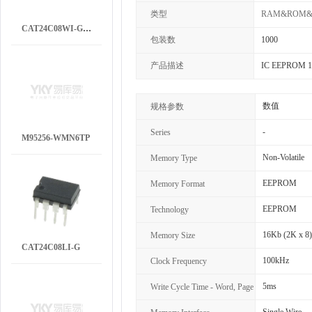
类型
RAM&ROM
CAT24C08WI-GT3JN
包装数
1000
产品描述
IC EEPROM 1
数值
规格参数
-
Series
M95256-WMN6TP
Non-Volatile
Memory Type
EEPROM
Memory Format
EEPROM
Technology
16Kb (2K x 8)
Memory Size
CAT24C08LI-G
100kHz
Clock Frequency
5ms
Write Cycle Time - Word, Page