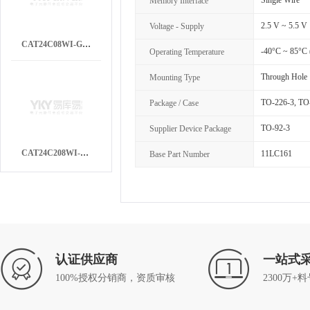
Single Wire
Memory Interface
2.5 V ~ 5.5 V
Voltage - Supply
CAT24C08WI-GT3
-40°C ~ 85°C
Operating Temperature
Through Hole
Mounting Type
TO-226-3, TO
Package / Case
TO-92-3
Supplier Device Package
CAT24C208WI-GT3
11LC161
Base Part Number
认证供应商
一站式
100%授权分销商，资质审核
2300万+