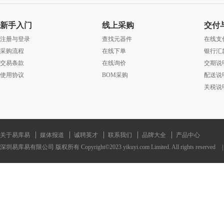
新手入门
线上采购
交付
注册与登录
查找元器件
在线支
采购流程
在线下单
银行汇
交易条款
在线询价
交期说
使用协议
BOM采购
配送说
关税说
关于易库易
媒体报道
诚聘英才
联系我们
品牌大全
产品中心
深圳易库易有限公司 版权所有 Copyright©2023 yikuyi.com Limited. All rights reserved
|