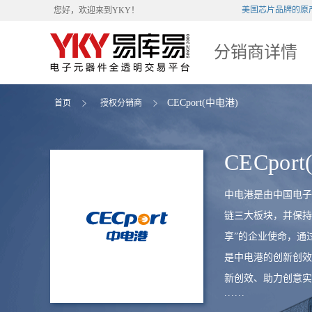
美国芯片品牌的
您好，欢迎来到
YKY
！
分销商详情
CECport(中电港)
首页
授权分销商
CECpor
中电港是由中国电子
链三大板块，并保持
享”的企业使命，通
是中电港的创新创效
新创效、助力创意实
......
下资源组合，提供包