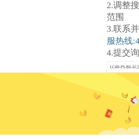
2.调
范围
3.联
服热线:40
4.提