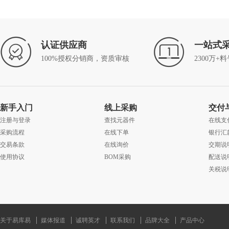
认证供应商
一站式
100%授权分销商，资质审核
2300万+
新手入门
线上采购
交付
注册与登录
查找元器件
在线支
采购流程
在线下单
银行汇
交易条款
在线询价
交期说
使用协议
BOM采购
配送说
关税说
关于易库易
媒体报道
诚聘英才
联系我们
品牌大全
产品中心