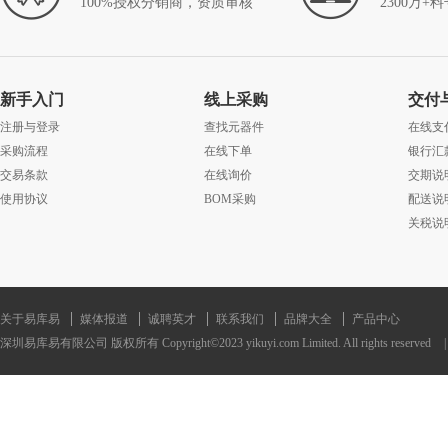
100%授权分销商，资质审核
2300万+
新手入门
线上采购
交付
注册与登录
查找元器件
在线支
采购流程
在线下单
银行汇
交易条款
在线询价
交期说
使用协议
BOM采购
配送说
关税说
关于易库易
媒体报道
诚聘英才
联系我们
品牌大全
产品中心
深圳易库易有限公司 版权所有 Copyright©2023 yikuyi.com Limited. All rights reserved
|