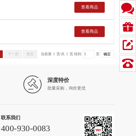
查看商品
查看商品
下一页
尾页
当前第
1
页
/
共
1
页
转到
页
深度特价
批量采购，询价更优
联系我们
400-930-0083