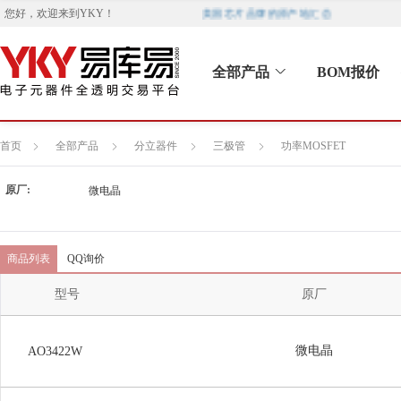
美国芯片品牌的原产地汇总
您好，欢迎来到
YKY
！
全部产品
BOM报价
首页
全部产品
分立器件
三极管
功率MOSFET
原厂:
微电晶
商品列表
QQ询价
型号
原厂
微电晶
AO3422W