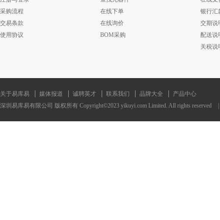
采购流程
在线下单
银行汇
交易条款
在线询价
交期说
使用协议
BOM采购
配送说
关税说
关于易库易
媒体报道
诚聘英才
联系我们
品牌大全
产品中心
深圳易库易有限公司 版权所有 Copyright©2023 yikuyi.com Limited. All rights reserved
|